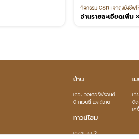
กิจกรรม CSR แจกถุงยังชีพให้
อ่านรายละเอียดเพิ่ม 
บ้าน
เม
เดอะ วอเตอร์ฟรอนต์
เกี
บี ทเวนตี้ เวสต์เกต
ติด
เคร
ทาวน์โฮม
เดอะเบลส 2