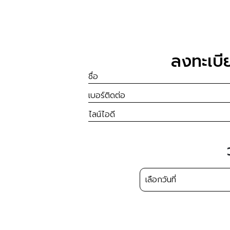
ลงทะเบี
N
a
P
m
h
e
ไ
o
(
ล
n
R
น์
e
e
ไ
(
q
อ
R
วั
u
ดี
e
น
i
(
q
ที่
r
R
u
e
e
i
d
q
r