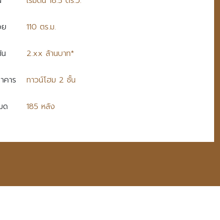
น
เริ่มต้น 18.5 ตร.ว.
สอย
110 ตร.ม.
ต้น
2.xx ล้านบาท*
าคาร
ทาวน์โฮม 2 ชั้น
หมด
185 หลัง