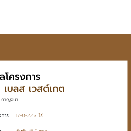
มูลโครงการ
ะ เบลส เวสต์เกต
่-กาญจนา
รงการ:
17-0-22.3 ไร่