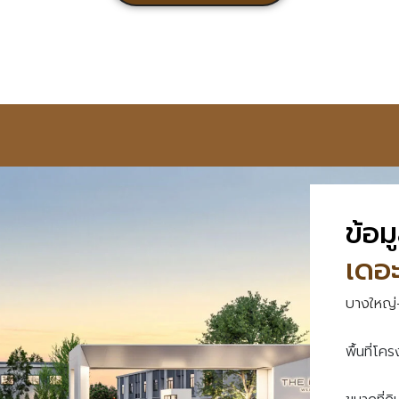
ง
e
ไ
d
ว้
)
(
R
e
q
u
i
r
ข้อ
e
d
เดอ
)
บางใหญ
พื้นที่โค