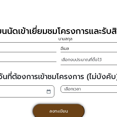
ยนนัดเข้าเยี่ยมชมโครงการและรับสิ
E
m
ง
a
บ
i
ป
l
วันที่ต้องการเข้าชมโครงการ (ไม่บังคับ
ร
(
ะ
R
เ
ม
e
ว
า
q
ล
ณ
u
า
ที่
i
ตั้
r