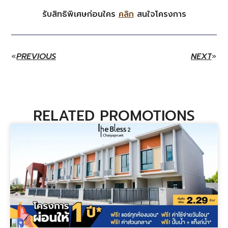
รับสิทธิพิเศษก่อนใคร
คลิก
สนใจโครงการ
PREVIOUS
NEXT
RELATED PROMOTIONS