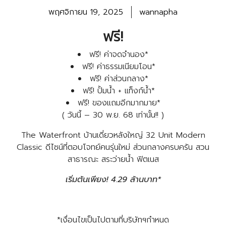
พฤศจิกายน 19, 2025
wannapha
ฟรี!
ฟรี! ค่าจดจำนอง*
ฟรี! ค่าธรรมเนียมโอน*
ฟรี! ค่าส่วนกลาง*
ฟรี! ปั้มน้ำ + แท็งก์น้ำ*
ฟรี! ของแถมอีกมากมาย*
( วันนี้ – 30 พ.ย. 68 เท่านั้น!! )
The Waterfront บ้านเดี่ยวหลังใหญ่ 32 Unit Modern
Classic ดีไซน์ที่ตอบโจทย์คนรุ่นใหม่ ส่วนกลางครบครัน สวน
สาธารณะ สระว่ายน้ำ ฟิตเนส
เริ่มต้นเพียง! 4.29 ล้านบาท*
*เงื่อนไขเป็นไปตามที่บริษัทฯกำหนด