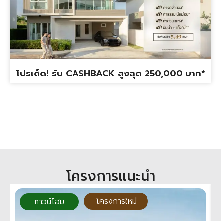
โปรเด็ด! รับ CASHBACK สูงสุด 250,000 บาท*
โครงการแนะนำ
โครงการใหม่
ทาวน์โฮม